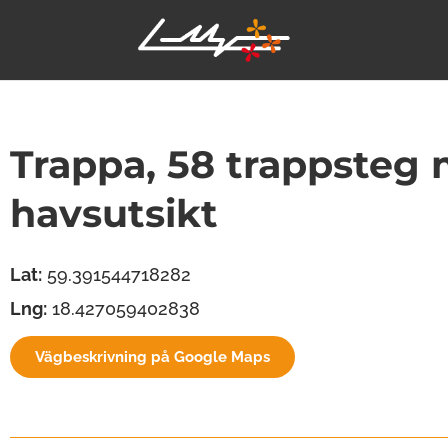
Trappa, 58 trappsteg
havsutsikt
Lat:
59.391544718282
Lng:
18.427059402838
Vägbeskrivning på Google Maps