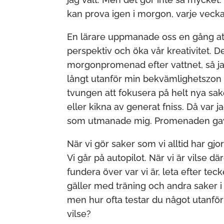
kan prova igen i morgon, varje vecka
En lärare uppmanade oss en gång att t
perspektiv och öka vår kreativitet. 
morgonpromenad efter vattnet, så jag 
långt utanför min bekvämlighetszon 
tvungen att fokusera på helt nya sake
eller kikna av generat fniss. Då var j
som utmanade mig. Promenaden gav
När vi gör saker som vi alltid har gj
Vi går på autopilot. När vi är vilse d
fundera över var vi är, leta efter 
gäller med träning och andra saker i 
men hur ofta testar du något utanför
vilse?