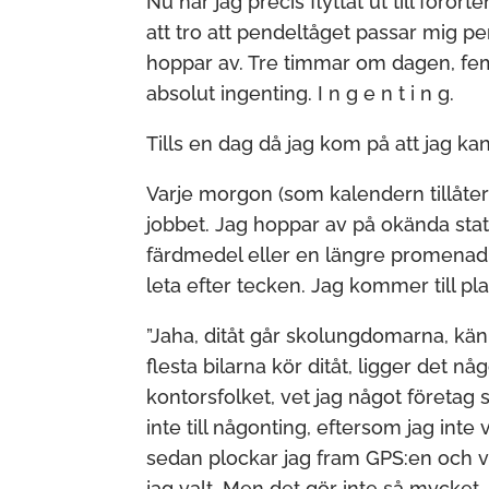
Nu har jag precis flyttat ut till föror
att tro att pendeltåget passar mig pe
hoppar av. Tre timmar om dagen, fe
absolut ingenting. I n g e n t i n g.
Tills en dag då jag kom på att jag kan 
Varje morgon (som kalendern tillåter 
jobbet. Jag hoppar av på okända stat
färdmedel eller en längre promenad. D
leta efter tecken. Jag kommer till pla
”Jaha, ditåt går skolungdomarna, känn
flesta bilarna kör ditåt, ligger det n
kontorsfolket, vet jag något företag s
inte till någonting, eftersom jag inte 
sedan plockar jag fram GPS:en och vä
jag valt. Men det gör inte så mycket.