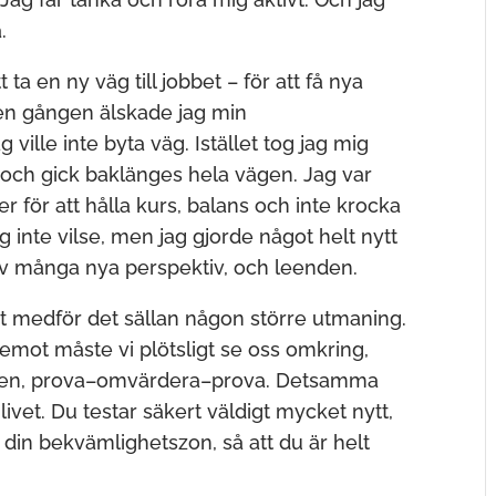
.
a en ny väg till jobbet – för att få nya
Den gången älskade jag min
ville inte byta väg. Istället tog jag mig
och gick baklänges hela vägen. Jag var
r för att hålla kurs, balans och inte krocka
ag inte vilse, men jag gjorde något helt nytt
 många nya perspektiv, och leenden.
ort medför det sällan någon större utmaning.
äremot måste vi plötsligt se oss omkring,
tecken, prova–omvärdera–prova. Detsamma
livet. Du testar säkert väldigt mycket nytt,
 din bekvämlighetszon, så att du är helt