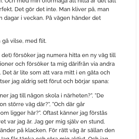
ten. Och med min oförmåga att hitta är det lätt
rfekt. Det gör det inte. Man kliver på, man
m dagar i veckan. På vägen händer det
gå vilse, med flit.
det) försöker jag numera hitta en ny väg till
ioner och försöker ta mig därifrån via andra
et är lite som att vara mitt i en gåta och
tser jag aldrig sett förut och börjar spana:
er jag till någon skola i närheten?”, ”De
ågon större väg där?”, ”Och där går
om ligger här?”. Oftast känner jag förstås
vet var jag är. Jag ger mig själv en stund,
nder på klacken. För rätt väg är sällan den
 Jag får tänka och röra mig aktivt. Och jag