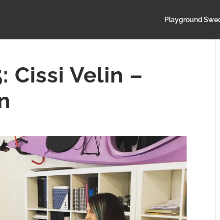
Playground Swe
 Cissi Velin –
n