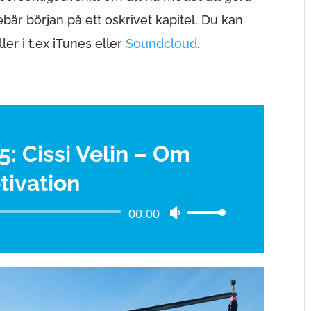
bär början på ett oskrivet kapitel. Du kan
er i t.ex iTunes eller
Soundcloud
.
: Cissi Velin – Om
tivation
00:00
Ljudspelare
Använd
upp/ner-
piltangenterna
för
att
höja