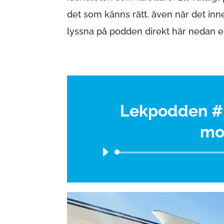
det som känns rätt, även när det inne
lyssna på podden direkt här nedan ell
Lekpodden #5
mo