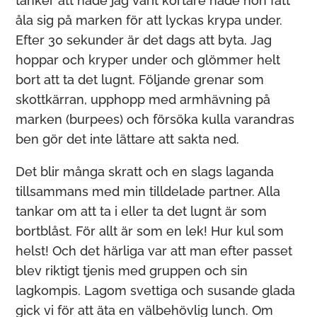
tänker att hade jag varit kortare hade hon fått
åla sig på marken för att lyckas krypa under.
Efter 30 sekunder är det dags att byta. Jag
hoppar och kryper under och glömmer helt
bort att ta det lugnt. Följande grenar som
skottkärran, upphopp med armhävning på
marken (burpees) och försöka kulla varandras
ben gör det inte lättare att sakta ned.
Det blir många skratt och en slags laganda
tillsammans med min tilldelade partner. Alla
tankar om att ta i eller ta det lugnt är som
bortblåst. För allt är som en lek! Hur kul som
helst! Och det härliga var att man efter passet
blev riktigt tjenis med gruppen och sin
lagkompis. Lagom svettiga och susande glada
gick vi för att äta en välbehövlig lunch. Om