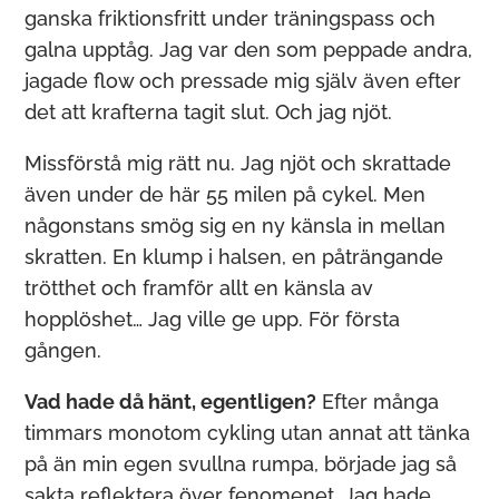
ganska friktionsfritt under träningspass och
galna upptåg. Jag var den som peppade andra,
jagade flow och pressade mig själv även efter
det att krafterna tagit slut. Och jag njöt.
Missförstå mig rätt nu. Jag njöt och skrattade
även under de här 55 milen på cykel. Men
någonstans smög sig en ny känsla in mellan
skratten. En klump i halsen, en påträngande
trötthet och framför allt en känsla av
hopplöshet… Jag ville ge upp. För första
gången.
Vad hade då hänt, egentligen?
Efter många
timmars monotom cykling utan annat att tänka
på än min egen svullna rumpa, började jag så
sakta reflektera över fenomenet. Jag hade